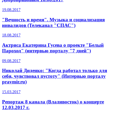
19.08.2017
"Вечность и время". Музыка и социализация
инвалидов (Телеканал "СПАС")
18.08.2017
Актриса Екатерина Гусева о проекте "Белый
Пароход" (интервью порталу "7 дней")
09.08.2017
Николай Диденко: "Когда работал только для
себя, чувствовал пустоту" (Интервью порталу
pravmir.ru)
15.03.2017
Репортаж 8 канала (Владивосток) о концерте
12.03.2017 г.