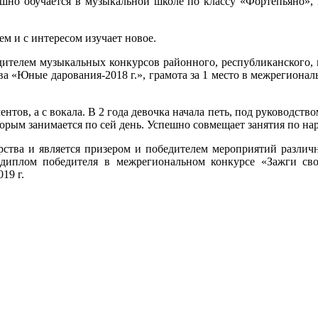
ешно обучается в музыкальной школе по классу «Фортепьяно»,
м и с интересом изучает новое.
дителем музыкальных конкурсов районного, республиканского,
тва «Юные дарования-2018 г.», грамота за 1 место в межрегиона
тов, а с вокала. В 2 года девочка начала петь, под руководство
орым занимается по сей день. Успешно совмещает занятия по на
ерства и является призером и победителем мероприятий различ
, диплом победителя в межрегиональном конкурсе «Зажги свою
19 г.