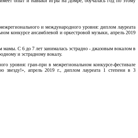
 имеет опыт и навыки игры на Домре, обучалась год по этому
 межрегионального и международного уровня: диплом лауреата
льном конкурсе ансамблевой и оркестровой музыки, апрель 2019
м мамы. С 6 до 7 лет занималась эстрадно - джазовым вокалом в
родному и эстрадному вокалу.
ного уровня: гран-при в межрегиональном конкурсе-фестивале
 звезду!», апрель 2019 г., диплом лауреата 1 степени в 3