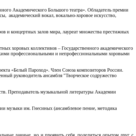
ного Академического Большого театра». Обладатель премии
сы, академический вокал, вокально-хоровое искусство,
ров и концертных залов мира, лауреат множества престижных
стных хоровых коллективов – Государственного академического
ческими профессиональными и непрофессиональными хоровыми
роекта «Белый Пароход». Член Союза композиторов России.
енный руководитель ансамбля "Творческое содружество
сств. Преподаватель музыкальной литературы Академии
мии музыки им. Гнесиных (ансамблевое пение, методика
альные данные, но и проявить себя, поделиться опытом друг с