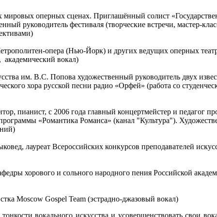
 мировых оперных сценах. Приглашённый солист «Государствен
нный руководитель фестиваля (творческие встречи, мастер-клас
лективами)
Метрополитен-опера (Нью-Йорк) и других ведущих оперных теат
, академический вокал)
усства им. В.С. Попова художественный руководитель двух изве
ического хора русской песни радио «Орфей» (работа со студен
тор, пианист, с 2006 года главный концертмейстер и педагог п
рограммы «Романтика Романса» (канал "Культура"). Художеств
ений)
ковед, лауреат Всероссийских конкурсов преподавателей иску
афедры хорового и сольного народного пения Российской акаде
истка Moscow Gospel Team (эстрадно-джазовый вокал)
 тонкости вокального искусства и усовершенствовать свои вок