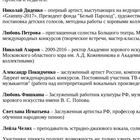
Николай Диденко
– оперный артист, выступающих на ведущих
«Grammy-2017». Президент фонда "Белый Пароход", художестве
постановка детских голосов, методика работы с хоровыми кол
Любовь Петрова
– приглашенная солистка Большого театра, 
международных конкурсов (творческие встречи, мастер-классы
Николай Азаров
– 2009-2016 – ректор Академии хорового иск
Московского областного хора им. А.Д. Кожевникова и Академ
коллективами)
Александр Покидченко
– заслуженный артист России, компози
Лауреат международных конкурсов. Постоянный участник ТВ-п
музыкантов" (работа над интерпретацией вокальных произвед
Любовь Фишкина
– Заслуженный работник культуры РФ, музы
хорового искусства имени В. С. Попова.
Светлана Игнатьева
– Заслуженная артистка РФ, профессор к
обучения народному пению)
Лейла Челях
– преподаватель эстрадно-джазового вокала, сол
Участники проекта получат возможность не только узнать все