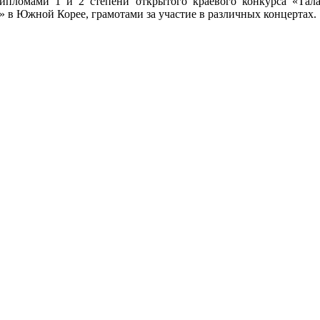
 дипломами 1 и 2 степени открытого краевого конкурса «Та
 в Южной Корее, грамотами за участие в различных концертах.