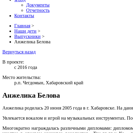
Документы
Отчетность
Контакты
Главная
>
Наши дети
>
Выпускники
>
Анжелика Белова
Вернуться назад
В проекте:
с 2016 года
Место жительства:
р.п. Чегдомын, Хабаровский край
Анжелика Белова
Анжелика родилась 20 июня 2005 года в г. Хабаровске. На да
Увлекается вокалом и игрой на музыкальных инструментах. По
Многократно награждалась различными дипломами: дипломом 