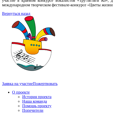
участие в краевом конкурсе вокалистов «Тру-ля-ля-и Ко»,
международном творческом фестивале-конкурсе «Цветы жизни»
Вернуться назад
Заявка на участие
Пожертвовать
О проекте
История проекта
Наша команда
Помощь проекту
Попечители