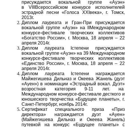
присуждается вокальной группе «Ауэн»
в VIIIВсероссийском конкурсе исполнителей
эстрадной песни «Голоса XXIвека», г. Томск,
2013г.
Диплом лауреата и Гран-При присуждается
вокальной группе «Ауэн» на IIМеждународном
конкурсе-фестивале творческих коллективов
«Богатство России», г. Москва, 18 апреля – 22
апреля 2014г.
Диплом лауреата Iстепени присуждается
вокальной группе «Ауэн» на 39 Международном
конкурсе-фестивале творческих коллективов
«Единство России», г. Москва, 18 апреля – 22
апреля 2014г.
Диплом лауреата Iстепени награждается
Майжегишева Дильназ и Океева Жанель (дуэт
«Ауен») в номинации «Эстрадный вокал. Дуэт»
возростная категория 9-11 лет. на
Международном конкурсе-фестивале десткого и
юношеского творчества «Будущее планеты», г.
Санкт-Петербург, ноябрь 2014г.
Сертификат специального приза «Приз
директора» награждается дуэт «Ауен»
(Майжегишева Дильназ и Океева Жанель)
путевкой на конкурс «Будущее планеты» с