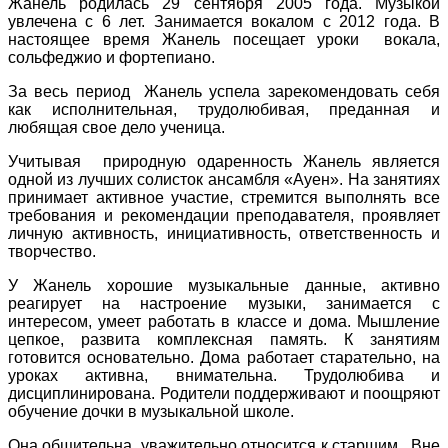
Жанель родилась 29 сентября 2005 года. Музыкой
увлечена с 6 лет. Занимается вокалом с 2012 года. В
настоящее время Жанель посещает уроки вокала,
сольфеджио и фортепиано.
За весь период Жанель успела зарекомендовать себя
как исполнительная, трудолюбивая, преданная и
любящая свое дело ученица.
Учитывая природную одаренность Жанель является
одной из лучших солисток ансамбля «Ауен». На занятиях
принимает активное участие, стремится выполнять все
требования и рекомендации преподавателя, проявляет
личную активность, инициативность, ответственность и
творчество.
У Жанель хорошие музыкальные данные, активно
реагирует на настроение музыки, занимается с
интересом, умеет работать в классе и дома. Мышление
цепкое, развита комплексная память. К занятиям
готовится основательно. Дома работает старательно, на
уроках активна, внимательна. Трудолюбива и
дисциплинирована. Родители поддерживают и поощряют
обучение дочки в музыкальной школе.
Она общительна, уважительно относится к старшим. Вне