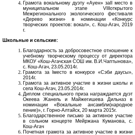
Грамота вокальному дуэту «Ауен» заII место в
муниципальном этапе VIIIоткрытого
Межрегионального экологического фестиваля
«Дерево жизни» в номинации «Конкурс
творческих проектов: вокал», с. Кош-Агач, 2019
г.
Школьные и сельские:
Благодарность за добросовестное отношение к
учебному творческому процессу от директора
МКОУ «Кош-Агачская СОШ им. В.И.Чаптынова»,
с. Кош-Агач, 23.05.2014г.
Грамота за Iместо в конкурсе «Сэби даусы»,
2014г.
Грамота за активное участие в жизни школы и
села Кош-Агач, 23.05.2014г.
Диплом специального приза награждается дуэт
Океева Жанель и Майжегишева Дильназ в
номинации «Вокальные ансамбли(народное
пение)», г. Горно-Алтайск, 20 марта 2015г.
Благодарственное письмо за активное участие
в сольном концерте Мейржана Куманова, с.
Кош-Агач
Почетная грамота за активное участие в жизни