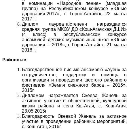
в номинации «Народное пение» (младшая
группа) на Республиканском конкурсе «Юные
дарования-2017», г. Горно-Алтайск, 23 марта
2017 г.
Диплом лауреатаIстепени награждается
средняя группа МКОУ ДО «Кош-Агачская ДШИ»
(4 класс) в республиканском конкурсе
ансамблей детских музыкальных школ «Юные
дарования – 2018», г. Горно-Алтайск, 21 марта
2018 г.
Районные:
Благодарственное письмо ансамблю «Ауен» за
сотрудничество, поддержку и помощь в
организации и проведении шестого районного
фестиваля «Земля снежного барса – 2015»,
2015г
Дипломом награждается Океева Жанель за
активное участие в общественной, культурной
жизни района и села Кш-Агач, с. Кош-Агач,
23.05.2015г
Благодарность Океевой Жанель за активное
участие в проведении районных мероприятий,
с. Кош-Агач, 2016г.