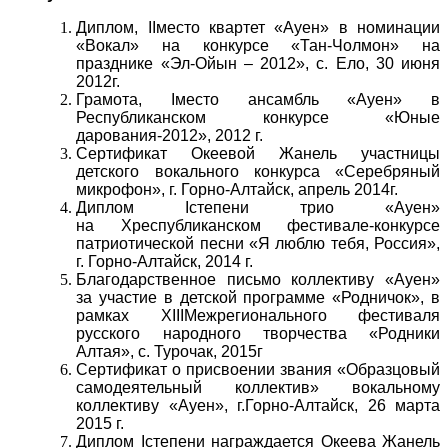
Диплом, IIместо квартет «Ауен» в номинации
«Вокал» на конкурсе «Тан-Чолмон» на
празднике «Эл-Ойын – 2012», с. Ело, 30 июня
2012г.
Грамота, Iместо ансамбль «Ауен» в
Республиканском конкурсе «Юные
дарования-2012», 2012 г.
Сертификат Океевой Жанель участницы
детского вокального конкурса «Серебряный
микрофон», г. Горно-Алтайск, апрель 2014г.
Диплом Iстепени трио «Ауен»
на Xреспубликанском фестивале-конкурсе
патриотической песни «Я люблю тебя, Россия»,
г. Горно-Алтайск, 2014 г.
Благодарственное письмо коллективу «Ауен»
за участие в детской программе «Родничок», в
рамках XIIIМежрегионального фестиваля
русского народного творчества «Родники
Алтая», с. Турочак, 2015г
Сертификат о присвоении звания «Образцовый
самодеятельный коллектив» вокальному
коллективу «Ауен», г.Горно-Алтайск, 26 марта
2015 г.
Диплом Iстепени награждается Океева Жанель