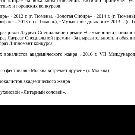
ств «Лира» на вокальном отделении. Активно принимает уча
тных и городских конкурсов.
 - 2012 г. (г. Тюмень), «Золотая Сибирь» - 2014 г. (г. Тюмень
икрофон» - 2013 г. (г. Тюмень), «Музыка звездных нот» 2013 г. 
бразцовой Лауреат Специальной премии «Самый юный финалист
аз Лауреат Специальной премии «За выразительность и обаяни
браз Дипломант конкурса
ных вокалистов академического жанра . 2016 г. VII Меж
го фестиваля «Москва встречает друзей» (г. Москва)
вокалистов академического жанра
лухановой «Янтарный соловей».