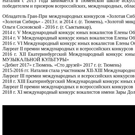
Наталия с 2013 года занимается в Тюменской школе искус
победителем и призером всероссийских, международных, облас
Обладатель Гран-При международных конкурсов «Золотая Сибирь»
«Золотая Сибирь» - 2013 г. и 2014 г. (г. Тюмень), «Золотой м
Ольги Сосновской
- 2016 г. (г. Сыктывкар),
2014 г. V Международный конкурс юных вокалистов Елены О
2014 г. V Международный конкурс юных вокалистов Елены Обр
2016 г. VI Международный конкурс юных вокалистов Елены О
Лауреат II премии международных и всероссийских конкурсов
2016 г. XII Екатеринбургский Международный конкурс ю
МУЗЫКАЛЬНОЙ КУЛЬТУРЫ»
«Дебют 2017» г.Тюмень. «Сто друзей» 2017 г. (г. Тюмень)
2015-2016 гг. Наталия стала участником XII-XIII Международно
Лауреат III премии международных и всероссийских конкурсов
2018 г. XIII Екатеринбургский Международный конкурс юных 
Лауреат II премии международных и всероссийских конкурсов
2018 г. XI международный конкурс вокалистов имени Зары До