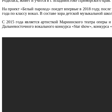
Родилась, живет и учится в г. Владивостоке Приморского края.
На проект «Белый пароход» поедет впервые в 2018 году, после
года по классу вокал. В составе хора детской музыкальной шк
С 2015 года является артисткой Мариинского театра оперы и
Дальневосточного вокального конкурса «Star show», конкурса