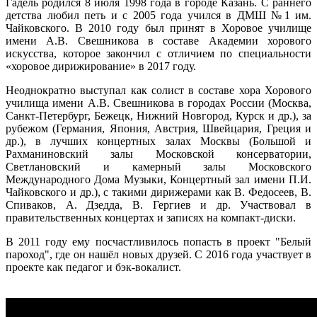
Гадель родился 8 июля 1998 года в городе Казань. С раннего
детства любил петь и с 2005 года учился в ДМШ №1 им.
Чайковского. В 2010 году был принят в Хоровое училище
имени А.В. Свешникова в составе Академии хорового
искусства, которое закончил с отличием по специальности
«хоровое дирижирование» в 2017 году.
Неоднократно выступал как солист в составе хора Хорового
училища имени А.В. Свешникова в городах России (Москва,
Санкт-Петербург, Бежецк, Нижний Новгород, Курск и др.), за
рубежом (Германия, Япония, Австрия, Швейцария, Греция и
др.), в лучших концертных залах Москвы (Большой и
Рахманиновский залы Московской консерватории,
Светлановский и камерный залы Московского
Международного Дома Музыки, Концертный зал имени П.И.
Чайковского и др.), с такими дирижерами как В. Федосеев, В.
Спиваков, А. Дзедда, В. Гергиев и др. Участвовал в
правительственных концертах и записях на компакт-диски.
В 2011 году ему посчастливилось попасть в проект "Белый
пароход", где он нашёл новых друзей. С 2016 года участвует в
проекте как педагог и бэк-вокалист.