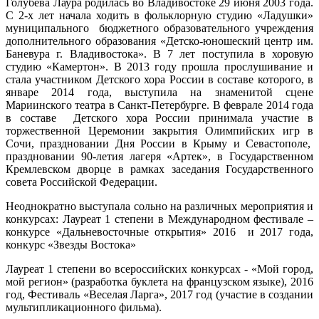
Голубева Лаура родилась во Владивостоке 29 июня 2003 года.
С 2-х лет начала ходить в фольклорную студию «Ладушки»
муниципального бюджетного образовательного учреждения
дополнительного образования «Детско-юношеский центр им.
Баневура г. Владивостока». В 7 лет поступила в хоровую
студию «Камертон». В 2013 году прошла прослушивание и
стала участником Детского хора России в составе которого, в
январе 2014 года, выступила на знаменитой сцене
Мариинского театра в Санкт-Петербурге. В феврале 2014 года
в составе Детского хора России принимала участие в
торжественной Церемонии закрытия Олимпийских игр в
Сочи, праздновании Дня России в Крыму и Севастополе,
праздновании 90-летия лагеря «Артек», в Государственном
Кремлевском дворце в рамках заседания Государственного
совета Российской Федерации.
Неоднократно выступала сольно на различных мероприятия и
конкурсах: Лауреат 1 степени в Международном фестивале –
конкурсе «Дальневосточные открытия» 2016 и 2017 года,
конкурс «Звезды Востока»
Лауреат 1 степени во всероссийских конкурсах - «Мой город,
мой регион» (разработка буклета на французском языке), 2016
год, Фестиваль «Веселая Ларга», 2017 год (участие в создании
мультипликационного фильма).