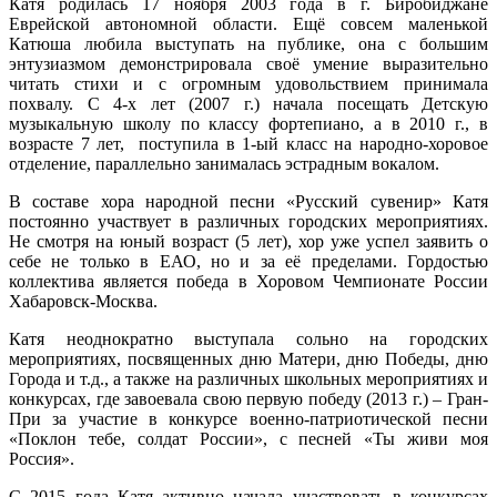
Катя родилась 17 ноября 2003 года в г. Биробиджане
Еврейской автономной области. Ещё совсем маленькой
Катюша любила выступать на публике, она с большим
энтузиазмом демонстрировала своё умение выразительно
читать стихи и с огромным удовольствием принимала
похвалу. С 4-х лет (2007 г.) начала посещать Детскую
музыкальную школу по классу фортепиано, а в 2010 г., в
возрасте 7 лет, поступила в 1-ый класс на народно-хоровое
отделение, параллельно занималась эстрадным вокалом.
В составе хора народной песни «Русский сувенир» Катя
постоянно участвует в различных городских мероприятиях.
Не смотря на юный возраст (5 лет), хор уже успел заявить о
себе не только в ЕАО, но и за её пределами. Гордостью
коллектива является победа в Хоровом Чемпионате России
Хабаровск-Москва.
Катя неоднократно выступала сольно на городских
мероприятиях, посвященных дню Матери, дню Победы, дню
Города и т.д., а также на различных школьных мероприятиях и
конкурсах, где завоевала свою первую победу (2013 г.) – Гран-
При за участие в конкурсе военно-патриотической песни
«Поклон тебе, солдат России», с песней «Ты живи моя
Россия».
С 2015 года Катя активно начала участвовать в конкурсах