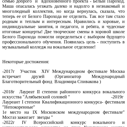
семью доброго и вдохновенного проекта - Белый Пароход.
Маша опасалась уезжать далеко и надолго в незнакомый и
многолюдный коллектив, но когда вернулась, сказала, что
теперь ее от Белого Парохода не отделить. Так все там стало
родным и теплым и интересным. Нравились и хоровые, и
индивидуальные занятия, и педагоги, и ребята, и чудесные
итоговые концерты! Две творческие смены в хоровой школе
Белого Парохода помогли определиться с выбором будущего
профессионального обучения. Появилась цель - поступить в
музыкальный колледж на вокальное отделение!
Некоторые достижения:
-2017г Участик ХIV Международном фестивале Москва
встречает друзей (Организатор Международный
Благотворительный фонд Владимира Спивакова )
-2018г Лауреат II степени районного конкурса вокального
искусства "Алябьевский соловей " -2019г
Лауреант I степени Квалификационного конкурса- фестиваля
"Непокоренные"
1е место на IX Московском международном фестивале"
Мосгаз зажигает звезды "
-2022г IV Всероссийский конкурс вокального и