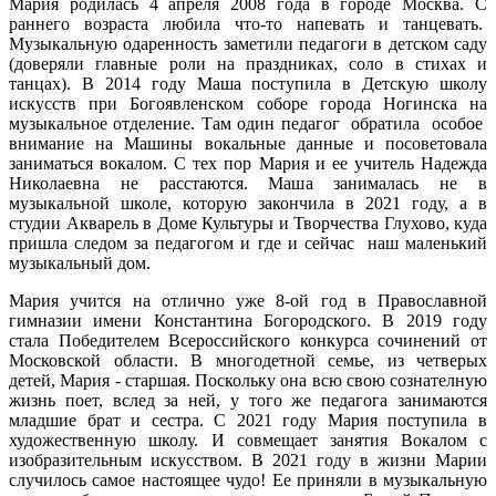
Мария родилась 4 апреля 2008 года в городе Москва. С
раннего возраста любила что-то напевать и танцевать.
Музыкальную одаренность заметили педагоги в детском саду
(доверяли главные роли на праздниках, соло в стихах и
танцах). В 2014 году Маша поступила в Детскую школу
искусств при Богоявленском соборе города Ногинска на
музыкальное отделение. Там один педагог обратила особое
внимание на Машины вокальные данные и посоветовала
заниматься вокалом. С тех пор Мария и ее учитель Надежда
Николаевна не расстаются. Маша занималась не в
музыкальной школе, которую закончила в 2021 году, а в
студии Акварель в Доме Культуры и Творчества Глухово, куда
пришла следом за педагогом и где и сейчас наш маленький
музыкальный дом.
Мария учится на отлично уже 8-ой год в Православной
гимназии имени Константина Богородского. В 2019 году
стала Победителем Всероссийского конкурса сочинений от
Московской области. В многодетной семье, из четверых
детей, Мария - старшая. Поскольку она всю свою сознателную
жизнь поет, вслед за ней, у того же педагога занимаются
младшие брат и сестра. С 2021 году Мария поступила в
художественную школу. И совмещает занятия Вокалом с
изобразительным искусством. В 2021 году в жизни Марии
случилось самое настоящее чудо! Ее приняли в музыкальную