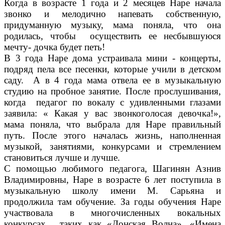
Когда в возрасте 1 года и 2 месяцев Наре начала
звонко и мелодично напевать собственную,
придуманную музыку, мама поняла, что она
родилась, чтобы осуществить ее несбывшуюся
мечту- дочка будет петь!
В 3 года Наре дома устраивала мини - концерты,
подряд пела все песенки, которые учили в детском
саду. А в 4 года мама отвела ее в музыкальную
студию на пробное занятие. После прослушивания,
когда педагог по вокалу с удивленными глазами
заявила: « Какая у вас звонкоголосая девочка!»,
мама поняла, что выбрала для Наре правильный
путь. После этого началась жизнь, наполненная
музыкой, занятиями, конкурсами и стремлением
становиться лучше и лучше.
С помощью любимого педагога, Шагинян Азнив
Владимировны, Наре в возрасте 6 лет поступила в
музыкальную школу имени М. Сарьяна и
продолжила там обучение. За годы обучения Наре
участвовала в многочисленных вокальных
конкурсах, таких как «Донская Волна», «Имена