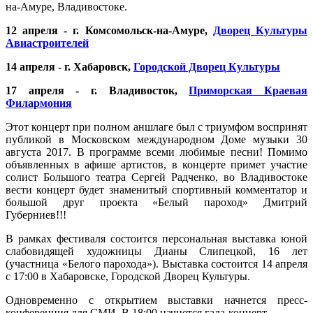
на-Амуре, Владивостоке.
12 апреля - г. Комсомольск-на-Амуре,
Дворец Культуры
Авиастроителей
14 апреля - г. Хабаровск,
Городской Дворец Культуры
17 апреля - г. Владивосток,
Приморская Краевая
Филармония
Этот концерт при полном аншлаге был с триумфом воспринят
публикой в Московском международном Доме музыки 30
августа 2017. В программе всеми любимые песни! Помимо
объявленных в афише артистов, в концерте примет участие
солист Большого театра Сергей Радченко, во Владивостоке
вести концерт будет знаменитый спортивный комментатор и
большой друг проекта «Белый пароход» Дмитрий
Губерниев!!!
В рамках фестиваля состоится персональная выставка юной
слабовидящей художницы Дианы Слипецкой, 16 лет
(участница «Белого парохода»). Выставка состоится 14 апреля
с 17:00 в Хабаровске, Городской Дворец Культуры.
Одновременно с открытием выставки начнется пресс-
конференция для СМИ. В 18:00 начнется гала-концерт.