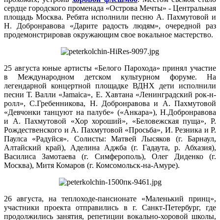
сердце городского променада «Острова Мечты» - Центральная
площадь Москва. Ребята исполнили песню А. Пахмутовой и
Н. Добронравова «Дарите радость людям», очередной раз
продемонстрировав окружающим свое вокальное мастерство.
25 августа юные артисты «Белого Парохода» принял участие
в Международном детском культурном форуме. На
легендарной концертной площадке ВДНХ дети исполнили
песни Т. Валли «Jamaica», Е. Хавтана «Ленинградский рок-н-
ролл», С.Гребенникова, Н. Добронравова и А. Пахмутовой
«Девчонки танцуют на палубе» («Анкара»), Н.Добронравова
и А. Пахмутовой «Хор хороший», «Беловежская пуща», Р.
Рождественского и А. Пахмутовой «Просьба», И. Резника и Р.
Паулса «Радуйся». Солисты: Матвей Лысяков (г. Барнаул,
Алтайский край), Аделина Аджба (г. Гадаута, р. Абхазия),
Василиса Замотаева (г. Симферополь), Олег Диденко (г.
Москва), Митя Комаров (г. Комсомольск-на-Амуре).
26 августа, на теплоходе-пансионате «Маленький принц»,
участники проекта отправились в г. Санкт-Петербург, где
продолжились занятия, репетиции вокально-хоровой школы,