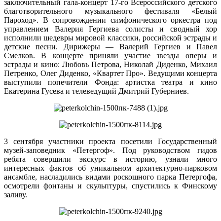
заключительный гала-концерт 17-го Всероссийского детского
благотворительного музыкального фестиваля «Белый
Пароход». В сопровождении симфонического оркестра под
управлением Валерия Гергиева солисты и сводный хор
исполнили шедевры мировой классики, российской эстрады и
детские песни. Дирижеры — Валерий Гергиев и Павел
Смелков. В концерте приняли участие звезды оперы и
эстрады и кино: Любовь Петрова, Николай Диденко, Михаил
Петренко, Олег Диденко, «Квартет Про». Ведущими концерта
выступили попечители Фонда: артистка театра и кино
Екатерина Гусева и телеведущий Дмитрий Губерниев.
3 сентября участники проекта посетили Государственный
музей-заповедник «Петергоф». Под руководством гидов
ребята совершили экскурс в историю, узнали много
интересных фактов об уникальном архитектурно-парковом
ансамбле, насладились видами роскошного парка Петергофа,
осмотрели фонтаны и скульптуры, спустились к Финскому
заливу.