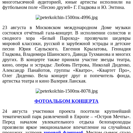
многотысячной аудиторией, юные артисты исполнили на
футбольном поле «Песню друзей» Г. Гладкова и Ю. Энтина.
23 августа в Московском международном Доме музыки
состоялся отчётный гала-концерт. В исполнении солистов и
сводного хора «Белый Пароход» прозвучали шедевры
мировой классики, русской и зарубежной эстрады и детские
песни Юрия Саульского, Евгения Крылатова, Геннадия
Гладкова, Владимира Шаинского, Давида Тухманова и многих
других. В концерте также приняли участие звезды театра,
кино, оперы и эстрады: Любовь Петрова, Николай Диденко,
Александр Панайотов, группы «Кватро», «Квартет Про»,
Олег Диденко. Вела концерт друг и попечитель фонда,
артистка театра и кино Валерия Ланская.
ФОТОАЛЬБОМ КОНЦЕРТА
24 августа участники проекта посетили крупнейший
тематический парк развлечений в Европе – «Остров Мечты».
Перед началом увлекательного отдыха белопароходцы
произвели яркое эмоциональное впечатление на случайных
прохожих, устроив
хоровой флешмоб
. Местом съемок стало