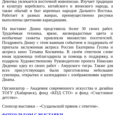
Девочка увлекается восточной живописью. Изучает традиции
и культуру корейского, китайского и японского народа, а
также обычай и быт коренных народов Дальнего Востока.
Работает в разных жанрах, преимущественно рисунки
выполнены цветными карандашами.
На выставке Диана представила более 30 своих работ.
Трудоёмкая техника, яркие, жизнерадостные цвета и
необычные сюжеты привлекли множество посетителей.
Поздравить Диану с этим важным событием и поддержать её
приехала заслуженная актриса России Екатерина Гусева и
актриса кино Татьяна Космачева. В своём ответном слове
юная художница поблагодарила за помощь и поддержку, и
подарила Художественному Руководителю проекта Николаю
Диденко одну из своих работ - Амурского тигра. Также для
всех присутствующих были приготовлены небольшие
сувениры, открытки и календарики с изображениями картин
Дианы.
Организатор – Академия современного искусства и дизайна
ТОГУ (Хабаровск), фонд «КПД СТО» и фонд «Счастливое
детство».
Спонсор выставки – «Суздальский пряник с ответом».
ФОТОАЛЬБОМ С ВЫСТАВКИ