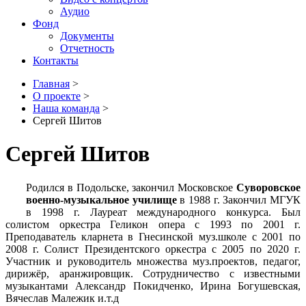
Аудио
Фонд
Документы
Отчетность
Контакты
Главная
>
О проекте
>
Наша команда
>
Сергей Шитов
Сергей Шитов
Родился в Подольске, закончил Московское
Суворовское
военно-музыкальное училище
в 1988 г. Закончил МГУК
в 1998 г. Лауреат международного конкурса. Был
солистом оркестра Геликон опера с 1993 по 2001 г.
Преподаватель кларнета в Гнесинской муз.школе с 2001 по
2008 г. Солист Президентского оркестра с 2005 по 2020 г.
Участник и руководитель множества муз.проектов, педагог,
дирижёр, аранжировщик. Сотрудничество с известными
музыкантами Александр Покидченко, Ирина Богушевская,
Вячеслав Малежик и.т.д