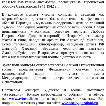
является памятным ансамблем, посвященным героической
обороне Севастополя 1941-1942 гг.
В концерте примут участие солисты и сводный хор
всероссийского детского благотворительного фестиваля
«Белый Пароход» – музыкально-одаренные дети со сложной
судьбой, прошедшие конкурсный отбор со всей России. Среди
приглашенных участников: оперные артисты Любовь
Петрова, Олег Диденко (старший) и Игорь Морозов, актер
театра и кино, народный артист РФ Александр Михайлов,
актер, телеведущий, кинопродюсер, народный артист РФ
Дмитрий Харатьян. Ведущим мероприятия выступит
Дмитрий Губерниев. В программе прозвучат песни военных
лет о внезапном вторжении войны в детство и юность.
Зрителями концерта станут ветераны Великой Отечественной
войны, представители Федеральной службы войск
национальной гвардии РФ, участники смены
Международного детского центра «Артек» и жители
Севастополя.
Партнером концерта «Детство и война» выступает
«Авторадио». Больше информации о событии – в эфире,
на
www.avtoradio.ru
и в официальных аккаунтах. Все
подробности можно узнать на сайте
www.beliy-parohod.ru
.