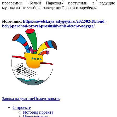
программы «Белый Пароход» поступили в ведущие
музыкальные учебные заведения России и зарубежья.
Источник:
https://sovetskaya-adygeya.ru/2022/02/18/fond-
belyj-parohod-provel-proslushivanie-detej-v-adygee/
Заявка на участие
Пожертвовать
О проекте
История проекта
Наша команда