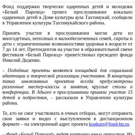
Фонд поддержки творчески одаренных детей и молодежи
«Белый Пароход» провел прослушивание вокально
одаренных детей в Доме культуры аула Тахтамукай, сообщили
в Управлении культуры Тахтамукайского района.
Принять участие в прослушивании могли дети из
многодетных, неполных и малообеспеченных семей, сироты и
дети с ограниченными возможностями здоровья в возрасте от
7 до 14 лет. Претендентов на участие в образовательной смене
фестиваля «Белый Пароход» приветствовал президент фонда
Николай Диденко.
– Подобные проекты являются площадкой для социальной
адаптации и творческой реализации участников. В концепции
таких инклюзивных проектов всегда предусмотрены
различные мастер-классы и занятия, круглые столы и
конференции. В Адыгее в прослушивании приняли участие 15
детей и подростков,
– рассказали в Управлении культуры
района.
Те, кто не смог участвовать в очных отборах, могут отправить
свои заявки и видео с выступлением в дистанционном
формате – на электронный адрес проекта
konkurs@fond-bp.ru
.
– Фонд «Белый Пароход» ведет карточки юных артистов. Их