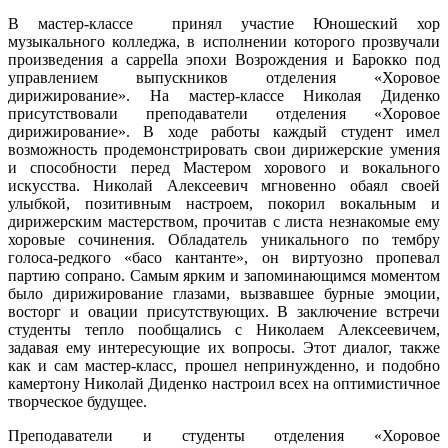
В мастер-классе принял участие Юношеский хор
музыкального колледжа, в исполнении которого прозвучали
произведения a cappella эпохи Возрождения и Барокко под
управлением выпускников отделения «Хоровое
дирижирование». На мастер-классе Николая Диденко
присутствовали преподаватели отделения «Хоровое
дирижирование». В ходе работы каждый студент имел
возможность продемонстрировать свои дирижерские умения
и способности перед Мастером хорового и вокального
искусства. Николай Алексеевич мгновенно обаял своей
улыбкой, позитивным настроем, покорил вокальным и
дирижерским мастерством, прочитав с листа незнакомые ему
хоровые сочинения. Обладатель уникального по тембру
голоса-редкого «басо кантанте», он виртуозно пропевал
партию сопрано. Самым ярким и запоминающимся моментом
было дирижирование глазами, вызвавшее бурные эмоции,
восторг и овации присутствующих. В заключение встречи
студенты тепло пообщались с Николаем Алексеевичем,
задавая ему интересующие их вопросы. Этот диалог, также
как и сам мастер-класс, прошел непринужденно, и подобно
камертону Николай Диденко настроил всех на оптимистичное
творческое будущее.
Преподаватели и студенты отделения «Хоровое