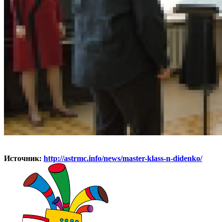
Источник:
http://astrmc.info/news/master-klass-n-didenko/