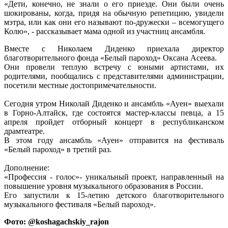
«Дети, конечно, не знали о его приезде. Они были очень
шокированы, когда, придя на обычную репетицию, увидели
мэтра, или как они его называют по-дружески – всемогущего
Колю», - рассказывает мама одной из участниц ансамбля.
Вместе с Николаем Диденко приехала директор
благотворительного фонда «Белый пароход» Оксана Асеева.
Они провели теплую встречу с юными артистами, их
родителями, пообщались с представителями администрации,
посетили местные достопримечательности.
Сегодня утром Николай Диденко и ансамбль «Ауен» выехали
в Горно-Алтайск, где состоятся мастер-классы певца, а 15
апреля пройдет отборный концерт в республиканском
драмтеатре.
В этом году ансамбль «Ауен» отправится на фестиваль
«Белый пароход» в третий раз.
Дополнение:
«Профессия - голос»- уникальный проект, направленный на
повышение уровня музыкального образования в России.
Его запустили к 15-летию детского благотворительного
музыкального фестиваля «Белый пароход».
Фото:
@koshagachskiy_rajon