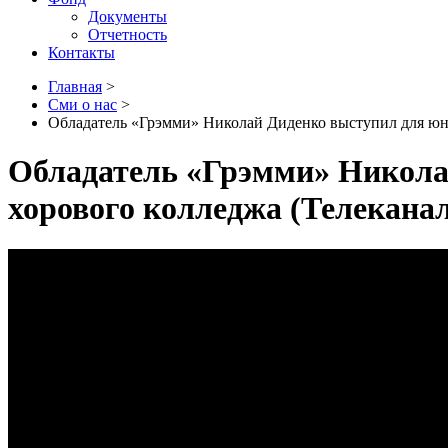
Документы
Отчетность
Контакты
Главная
>
Сми о нас
>
Обладатель «Грэмми» Николай Диденко выступил для юн
Обладатель «Грэмми» Никола
хорового колледжа (Телекан