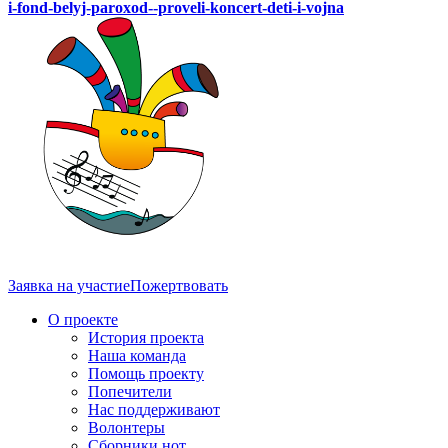
i-fond-belyj-paroxod--proveli-koncert-deti-i-vojna
Заявка на участие
Пожертвовать
О проекте
История проекта
Наша команда
Помощь проекту
Попечители
Нас поддерживают
Волонтеры
Сборники нот