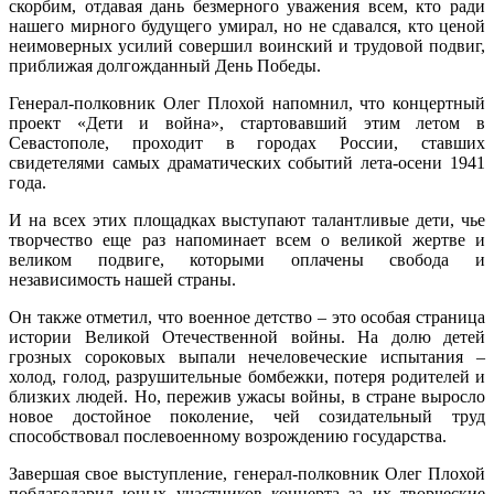
скорбим, отдавая дань безмерного уважения всем, кто ради
нашего мирного будущего умирал, но не сдавался, кто ценой
неимоверных усилий совершил воинский и трудовой подвиг,
приближая долгожданный День Победы.
Генерал-полковник Олег Плохой напомнил, что концертный
проект «Дети и война», стартовавший этим летом в
Севастополе, проходит в городах России, ставших
свидетелями самых драматических событий лета-осени 1941
года.
И на всех этих площадках выступают талантливые дети, чье
творчество еще раз напоминает всем о великой жертве и
великом подвиге, которыми оплачены свобода и
независимость нашей страны.
Он также отметил, что военное детство – это особая страница
истории Великой Отечественной войны. На долю детей
грозных сороковых выпали нечеловеческие испытания –
холод, голод, разрушительные бомбежки, потеря родителей и
близких людей. Но, пережив ужасы войны, в стране выросло
новое достойное поколение, чей созидательный труд
способствовал послевоенному возрождению государства.
Завершая свое выступление, генерал-полковник Олег Плохой
поблагодарил юных участников концерта за их творческие