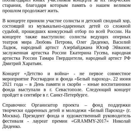
старания, благодаря которым память о нашем великом
прошлом продолжает жить.
В концерте приняли участие солисты и детский сводный хор,
состоящий из музыкально-одаренных детей со сложной
судьбой, прошедших конкурсный отбор по всей России. На
концерте также выступили: солисты ведущих оперных
театров мира Любовь Петрова, Олег Диденко, Василий
Ладюк, народный артист Азербайджана Юсиф Эйвазов;
заслуженная артистка России Екатерина Гусева, народная
артистка России Тамара Гвердцители, народный артист РФ
Дмитрий Харатьян.
Концерт «Детство и война» - не первое совместное
мероприятие Росгвардии и фонда «Белый пароход». 22 июня
2021 года – в День памяти и скорби – юные воспитанники
фонда выступали в г. Севастополе. Следующий концерт
пройдет в сентябре в г. Санкт-Петербурге.
Справочно: Организатор проекта – фонд поддержки
творчески одаренных детей и молодежи «Белый Пароход» (г.
Москва). Президент фонда и художественный руководитель
фестиваля - лауреат премии «GRAMMY-2017» Николай
Диденко.