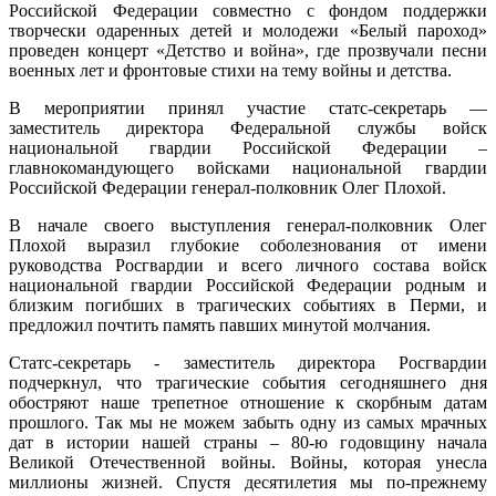
Российской Федерации совместно с фондом поддержки
творчески одаренных детей и молодежи «Белый пароход»
проведен концерт «Детство и война», где прозвучали песни
военных лет и фронтовые стихи на тему войны и детства.
В мероприятии принял участие статс-секретарь —
заместитель директора Федеральной службы войск
национальной гвардии Российской Федерации –
главнокомандующего войсками национальной гвардии
Российской Федерации генерал-полковник Олег Плохой.
В начале своего выступления генерал-полковник Олег
Плохой выразил глубокие соболезнования от имени
руководства Росгвардии и всего личного состава войск
национальной гвардии Российской Федерации родным и
близким погибших в трагических событиях в Перми, и
предложил почтить память павших минутой молчания.
Статс-секретарь - заместитель директора Росгвардии
подчеркнул, что трагические события сегодняшнего дня
обостряют наше трепетное отношение к скорбным датам
прошлого. Так мы не можем забыть одну из самых мрачных
дат в истории нашей страны – 80-ю годовщину начала
Великой Отечественной войны. Войны, которая унесла
миллионы жизней. Спустя десятилетия мы по-прежнему