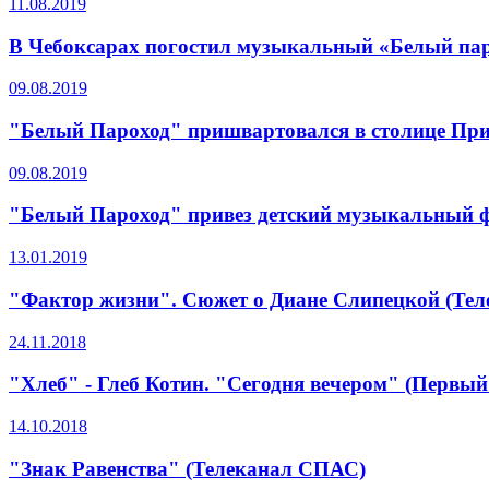
11.08.2019
В Чебоксарах погостил музыкальный «Белый па
09.08.2019
"Белый Пароход" пришвартовался в столице Пр
09.08.2019
"Белый Пароход" привез детский музыкальный 
13.01.2019
"Фактор жизни". Сюжет о Диане Слипецкой (Тел
24.11.2018
"Хлеб" - Глеб Котин. "Сегодня вечером" (Первый
14.10.2018
"Знак Равенства" (Телеканал СПАС)