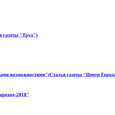
я газеты "Труд")
ными возможностями"(Статья газеты "Центр Город
ароход-2018"