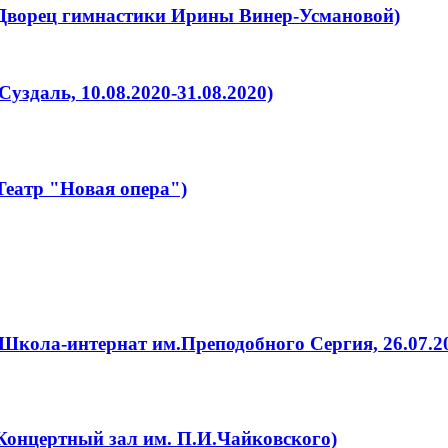
(Дворец гимнастики Ирины Винер-Усмановой)
уздаль, 10.08.2020-31.08.2020)
Театр "Новая опера")
Школа-интернат им.Преподобного Сергия, 26.07.20
Концертный зал им. П.И.Чайковского)