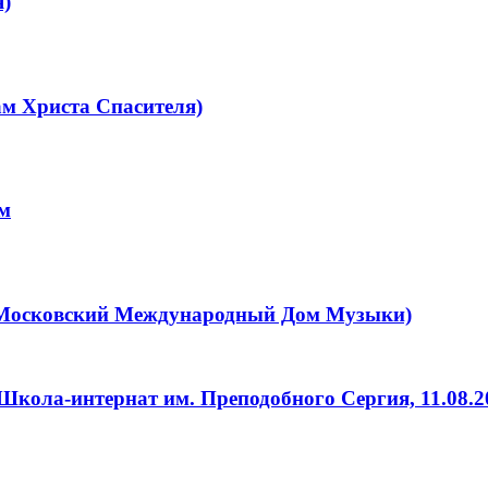
я)
м Христа Спасителя)
ым
 (Московский Международный Дом Музыки)
кола-интернат им. Преподобного Сергия, 11.08.20