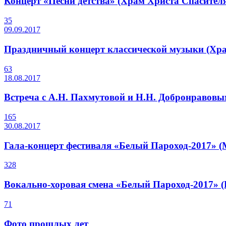
Концерт «Песни детства» (Храм Христа Спасител
35
09.09.2017
Праздничный концерт классической музыки (Хра
63
18.08.2017
Встреча с А.Н. Пахмутовой и Н.Н. Добронравов
165
30.08.2017
Гала-концерт фестиваля «Белый Пароход-2017»
328
Вокально-хоровая смена «Белый Пароход-2017» (Ш
71
Фото прошлых лет